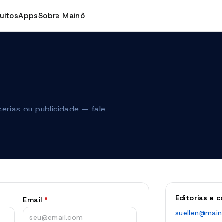
uitos
Apps
Sobre Mainô
cerias ou publicidade — fale
Editorias e 
Email
*
suellen@main