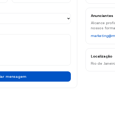
Anunciantes
Alcance prof
nossos forma
marketing@m
Localização
Rio de Janeir
iar mensagem