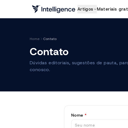
Artigos
Materiais grat
Home
Contato
Contato
Dúvidas editoriais, sugestões de pauta, par
conosco.
Nome
*